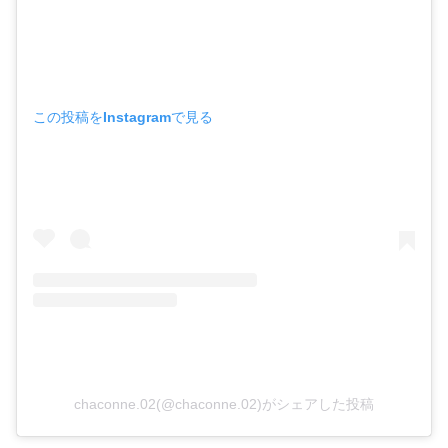
この投稿をInstagramで見る
chaconne.02(@chaconne.02)がシェアした投稿