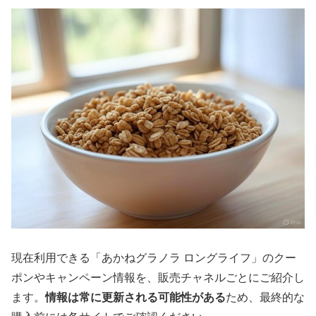
現在利用できる「あかねグラノラ ロングライフ」のクー
ポンやキャンペーン情報を、販売チャネルごとにご紹介し
ます。
情報は常に更新される可能性がある
ため、最終的な