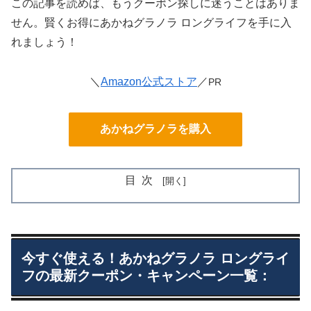
この記事を読めば、もうクーポン探しに迷うことはありま
せん。賢くお得にあかねグラノラ ロングライフを手に入
れましょう！
＼
Amazon公式ストア
／
PR
あかねグラノラを購入
目次
今すぐ使える！あかねグラノラ ロングライ
フの最新クーポン・キャンペーン一覧：