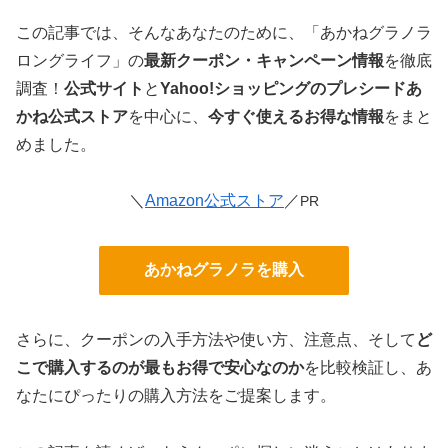
この記事では、そんなあなたのために、「あかねグラノラ
ロングライフ」の
最新クーポン・キャンペーン情報
を徹底
調査！
公式サイト
と
Yahoo!ショッピングのプレシードあ
かね公式ストア
を中心に、
今すぐ使えるお得な情報
をまと
めました。
＼
Amazon公式ストア
／
PR
あかねグラノラを購入
さらに、クーポンの入手方法や使い方、注意点、そして
ど
こで購入するのが最もお得で安心なのか
を比較検証し、あ
なたにぴったりの購入方法をご提案します。