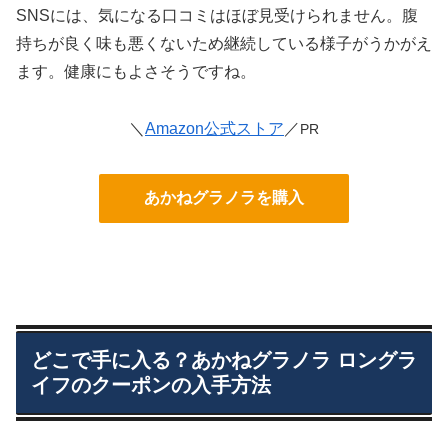
SNSには、気になる口コミはほぼ見受けられません。腹
持ちが良く味も悪くないため継続している様子がうかがえ
ます。健康にもよさそうですね。
＼
Amazon公式ストア
／
PR
あかねグラノラを購入
どこで手に入る？あかねグラノラ ロングラ
イフのクーポンの入手方法