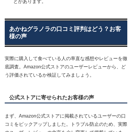
とがあります。
あかねグラノラの口コミ評判はどう？お客
様の声
実際に購入して食べている人の率直な感想やレビューを徹
底調査。Amazon公式ストアのユーザーレビューから、ど
う評価されているか検証してみましょう。
公式ストアに寄せられたお客様の声
まず、Amazon公式ストアに掲載されているユーザーの口
コミをピックアップしました。トラブル防止のため、実際