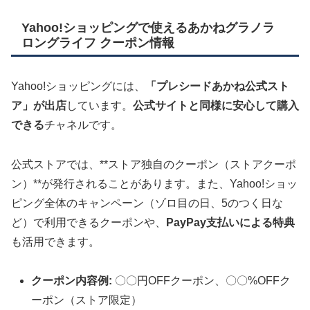
Yahoo!ショッピングで使えるあかねグラノラ
ロングライフ クーポン情報
Yahoo!ショッピングには、
「プレシードあかね公式スト
ア」が出店
しています。
公式サイトと同様に安心して購入
できる
チャネルです。
公式ストアでは、**ストア独自のクーポン（ストアクーポ
ン）**が発行されることがあります。また、Yahoo!ショッ
ピング全体のキャンペーン（ゾロ目の日、5のつく日な
ど）で利用できるクーポンや、
PayPay支払いによる特典
も活用できます。
クーポン内容例:
〇〇円OFFクーポン、〇〇%OFFク
ーポン（ストア限定）