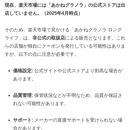
現在、楽天市場には「あかねグラノラ」の公式ストアは出
店していません。（2025年4月時点）
そのため、楽天市場で見かける「あかねグラノラ ロング
ライフ」は、
非公式の取扱店
による販売となります。これ
らの店舗が独自にクーポンを発行している可能性はありま
すが、以下の点に注意が必要です。
価格設定:
公式サイトや公式ストアより割高な場合が
あります。
品質管理:
保管状況などが不明なため、品質が保証さ
れない可能性があります。
サポート:
メーカーの直接サポートを受けられない場
合があります。