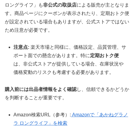
ロングライフ」も
非公式の取扱店
による販売が主となりま
す。商品ページにクーポンが表示されたり、定期おトク便
が設定されている場合もありますが、公式ストアではない
ため注意が必要です。
注意点:
楽天市場と同様に、価格設定、品質管理、サ
ポート面での懸念があります。特に
定期おトク便
は、非公式ストアが提供している場合、在庫状況や
価格変動のリスクも考慮する必要があります。
購入前には出品者情報をよく確認
し、信頼できるかどうか
を判断することが重要です。
Amazon検索URL（参考）:
Amazonで「あかねグラノ
ラ ロングライフ」を検索