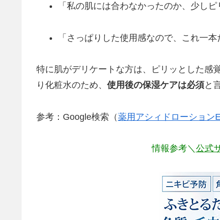
「私の肌には合わなかったのか、少しピ
「さっぱりした使用感なので、これ一本
特に肌がデリケートな方は、ピリッとした感
り化粧水のため、
使用後の保湿ケアは必須
と
参考：Google検索（
薬用アシィドローションE
情報参考＼
公式