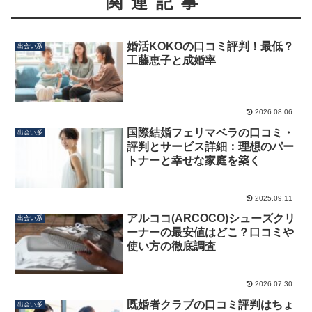
関連記事
婚活KOKOの口コミ評判！最低？
出会い系
工藤恵子と成婚率
2026.08.06
国際結婚フェリマベラの口コミ・
出会い系
評判とサービス詳細：理想のパー
トナーと幸せな家庭を築く
2025.09.11
アルココ(ARCOCO)シューズクリ
出会い系
ーナーの最安値はどこ？口コミや
使い方の徹底調査
2026.07.30
既婚者クラブの口コミ評判はちょ
出会い系