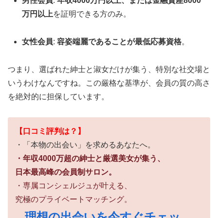
男性会員
:
年収4000万円以上、または金融資産8000
万円以上
を証明できる方のみ。
女性会員
:
容姿端麗であることが最低応募資格
。
つまり、選ばれた紳士と淑女だけが集う、特別な社交場と
いうわけなんですね。この厳格な基準が、会員の質の高さ
を絶対的に担保しています。
【口コミ評判は？】
・「本物の出会い」を求めるあなたへ。
・年収4000万超の紳士と厳選美女が集う、
日本最高峰の会員制サロン。
・専属コンシェルジュが叶える、
究極のプライベートマッチング。
理想の出会いを今すぐチェッ