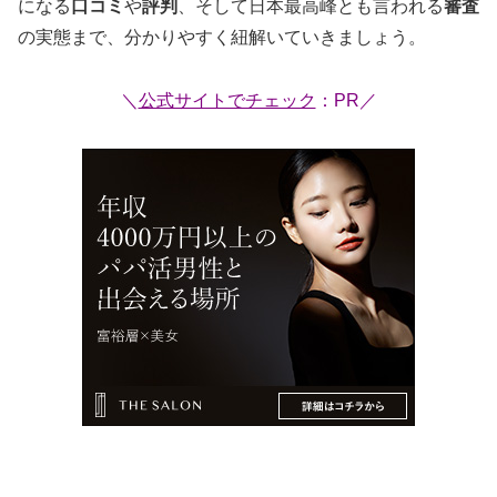
になる
口コミ
や
評判
、そして日本最高峰とも言われる
審査
の実態まで、分かりやすく紐解いていきましょう。
＼
公式サイトでチェック
：PR／