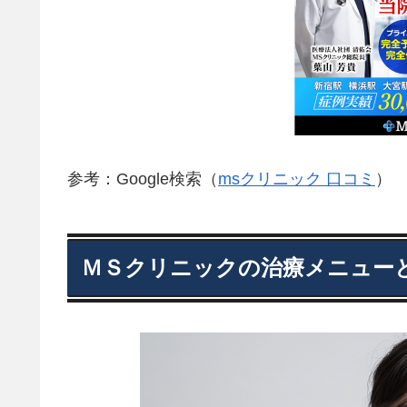
参考：Google検索（
msクリニック 口コミ
）
ＭＳクリニックの治療メニュー