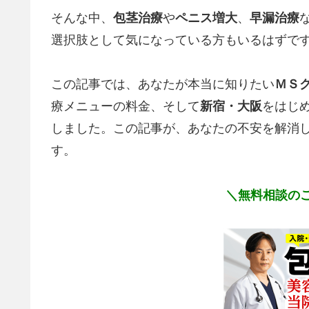
そんな中、
包茎治療
や
ペニス増大
、
早漏治療
選択肢として気になっている方もいるはずで
この記事では、あなたが本当に知りたい
ＭＳ
療メニューの料金、そして
新宿・大阪
をはじ
しました。この記事が、あなたの不安を解消
す。
＼無料相談のご