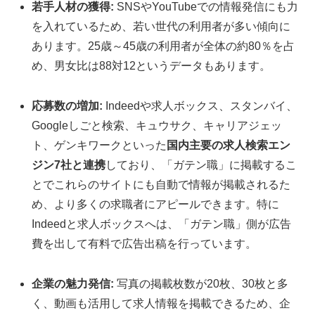
若手人材の獲得:
SNSやYouTubeでの情報発信にも力
を入れているため、若い世代の利用者が多い傾向に
あります。
25歳～45歳の利用者が全体の約80％を占
め、男女比は88対12というデータもあります。
応募数の増加:
Indeedや求人ボックス、スタンバイ、
Googleしごと検索、キュウサク、キャリアジェッ
ト、ゲンキワークといった
国内主要の求人検索エン
ジン7社と連携
しており、「ガテン職」に掲載するこ
とでこれらのサイトにも自動で情報が掲載されるた
め、より多くの求職者にアピールできます。
特に
Indeedと求人ボックスへは、「ガテン職」側が広告
費を出して有料で広告出稿を行っています。
企業の魅力発信:
写真の掲載枚数が20枚、30枚と多
く、動画も活用して求人情報を掲載できるため、企