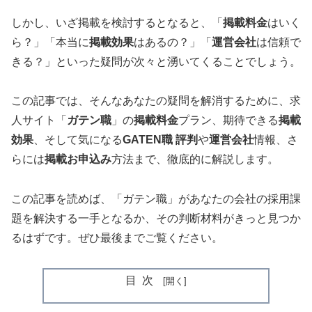
しかし、いざ掲載を検討するとなると、「
掲載料金
はいく
ら？」「本当に
掲載効果
はあるの？」「
運営会社
は信頼で
きる？」といった疑問が次々と湧いてくることでしょう。
この記事では、そんなあなたの疑問を解消するために、求
人サイト「
ガテン職
」の
掲載料金
プラン、期待できる
掲載
効果
、そして気になる
GATEN職 評判
や
運営会社
情報、さ
らには
掲載お申込み
方法まで、徹底的に解説します。
この記事を読めば、「ガテン職」があなたの会社の採用課
題を解決する一手となるか、その判断材料がきっと見つか
るはずです。ぜひ最後までご覧ください。
目次