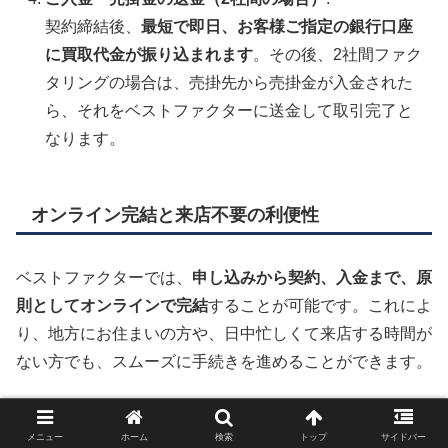
契約締結後、
最短で即日、お客様ご指定の銀行口座
に買取代金が振り込まれます
。その後、2社間ファク
タリングの場合は、売掛先から売掛金が入金された
ら、それをベストファクターに送金して取引完了と
なります。
オンライン完結と来店不要の利便性
ベストファクターでは、
申し込みから契約、入金まで、原
則としてオンラインで完結
することが可能です。これによ
り、地方にお住まいの方や、日中忙しくて来店する時間が
ない方でも、スムーズに手続きを進めることができます。
もちろん、直接会って相談したい、契約内容を対面で確認
メニュー
ホーム
検索
トップ
サイドバー
したいというお客様のために、
全国出張対応
も行っていま