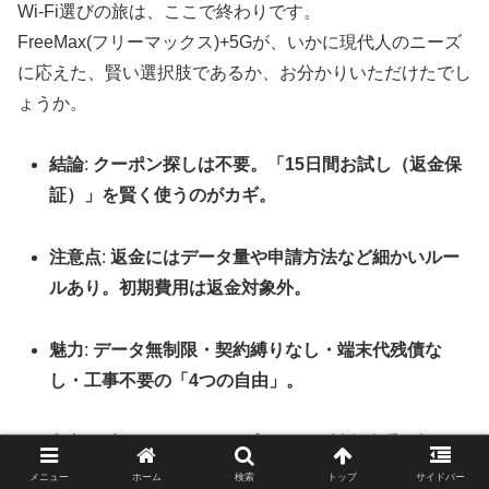
Wi-Fi選びの旅は、ここで終わりです。
FreeMax(フリーマックス)+5Gが、いかに現代人のニーズ
に応えた、賢い選択肢であるか、お分かりいただけたでし
ょうか。
結論
:
クーポン探しは不要。「15日間お試し（返金保
証）」を賢く使うのがカギ。
注意点
:
返金にはデータ量や申請方法など細かいルー
ルあり。初期費用は返金対象外。
魅力
:
データ無制限・契約縛りなし・端末代残債な
し・工事不要の「4つの自由」。
安心
:
月額4,800円のワンプランで、料金体系が超シ
ンプル。
メニュー
ホーム
検索
トップ
サイドバー