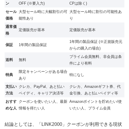
ン
OFF (※要入力)
CPは除く)
セール
大型セール時に大幅割引の可
大型セール時に割引の可能性あ
価格
能性あり
り
通常価
定価販売が基本
定価販売が基本
格
1年間の製品保証 (※正規販売元
保証
1年間の製品保証
からの購入の場合)
プライム会員無料、非会員は条
送料
無料
件により有料
限定キャンペーンがある場合
特典
特になし
あり
支払い
クレカ、PayPal、あと払い
クレカ、Amazonギフト券、代
方法
ペイディ、キャリア決済等
金引換、あと払いペイディ等
おすす
クーポンを使いたい人、最新
Amazonポイントを貯めたい/使
めな人
情報を得たい人
いたい人、プライム会員
結論としては、「LINK2000」クーポンが利用できる現状