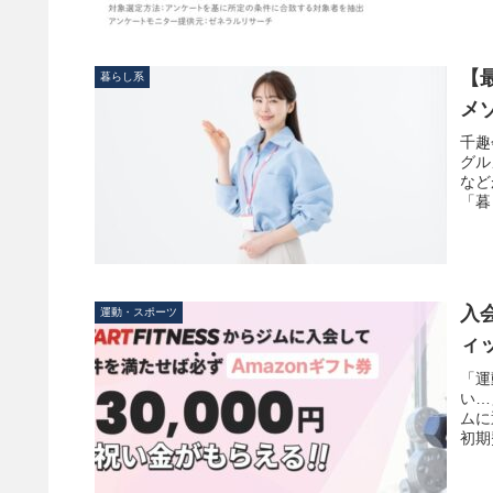
【
暮らし系
メ
千趣
グル
など
「暮
入
運動・スポーツ
ィ
「運
い…
ムに
初期