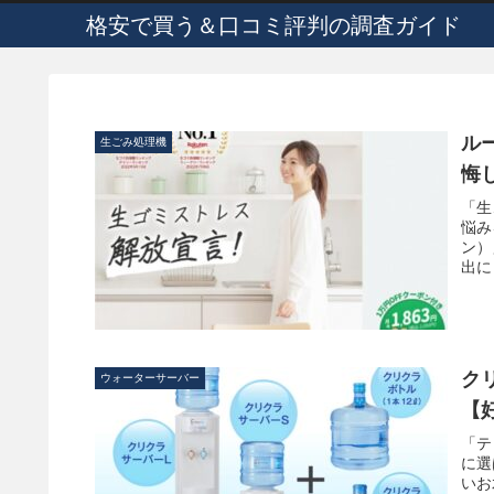
格安で買う＆口コミ評判の調査ガイド
ル
生ごみ処理機
悔
「生
悩み
ン）
出に
ク
ウォーターサーバー
【
「テ
に選
いお