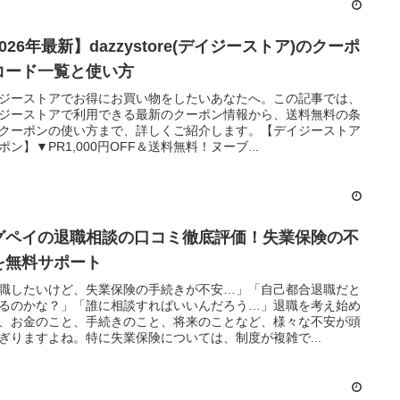
026年最新】dazzystore(デイジーストア)のクーポ
コード一覧と使い方
ジーストアでお得にお買い物をしたいあなたへ。この記事では、
ジーストアで利用できる最新のクーポン情報から、送料無料の条
クーポンの使い方まで、詳しくご紹介します。【デイジーストア
ポン】▼PR1,000円OFF＆送料無料！ヌーブ...
グペイの退職相談の口コミ徹底評価！失業保険の不
を無料サポート
職したいけど、失業保険の手続きが不安…」「自己都合退職だと
るのかな？」「誰に相談すればいいんだろう…」退職を考え始め
、お金のこと、手続きのこと、将来のことなど、様々な不安が頭
ぎりますよね。特に失業保険については、制度が複雑で...