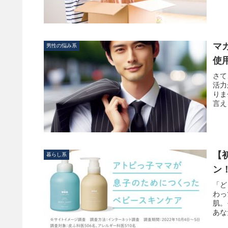
マ
男性の悩み系
使
さて
活力
りま
言え
【
暮らし系
ン
「ど
わっ
肌。
あな