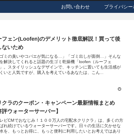
お問い合わせ
プライバシー
ーフェン(Loofen)のデメリット徹底解説！買って後
しないため
ゴミの臭いやコバエが気になる…」「ゴミ出しが面倒…」そんな
を解決してくれると話題の生ゴミ乾燥機「loofen（ルーフェ
」。スタイリッシュなデザインで、キッチンに置いても生活感が
くいと人気ですが、購入を考えているあなたは、こん...
リクラのクーポン・キャンペーン最新情報まとめ
好評ウォーターサーバー】
レビCMでおなじみ！１００万人の宅配水クリクラ」は、多くの方
ばれ続けているウォーターサーバーです。日々の生活に欠かせな
水を、もっとお得に、もっと便利に利用したいとお考えではあり