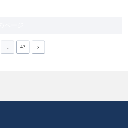
のページ
次
…
47
へ