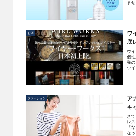
ませ
ワ
お酒
底
ウイ
個性
発の
ウイ
ア
ファッション
キ
さて
レス
「な
なっ