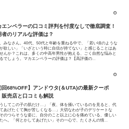
カエンペラーの口コミ評判を忖度なしで徹底調査！
用者のリアルな評価は？
、みなさん。40代、50代と年齢を重ねる中で、「若い頃のような
が欲しい」「いざという時に自信が持てない」と感じることはあ
せんか？これは、多くの中高年男性が抱える、ごく自然な悩みと
るでしょう。マカエンペラーの評価は？【高評価の...
初回68%OFF】アンドウタ(＆UTA)の最新クーポ
！販売店と口コミも解説
うしてこの子の肌だけ…」「夜、体を掻いているのを見ると、代
てあげたくて胸が苦しくなる…」大切なわが子のデリケートな
そのつらそうな姿に、自分のこと以上に心を痛めている、優しい
たへ。「何とかしてあげたい」その一心で、たくさんの情...