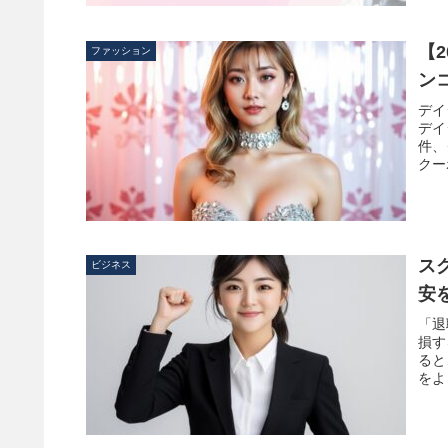
【2
ファッション
ン
デイ
デイ
件、
クー
ス
ビジネス
安
「退
損す
ると
をよ