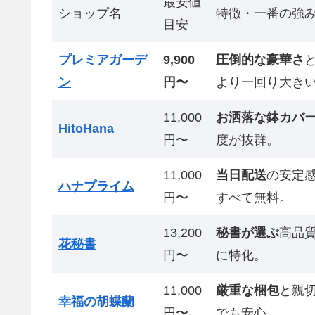
最安値
ショップ名
特徴・一番の強
目安
プレミアガーデ
9,900
圧倒的な豪華さ
ン
円〜
より一回り大き
11,000
お洒落な鉢カバ
HitoHana
円〜
度が抜群。
11,000
当日配送
の安定
ハナプライム
円〜
すべて無料。
13,200
秘書が選ぶ
高品
花秘書
円〜
に特化。
11,000
厳重な梱包
と親
幸福の胡蝶蘭
円〜
でも安心。