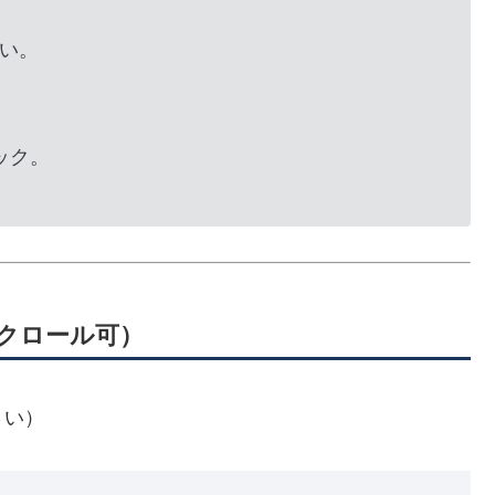
い。
ック。
スクロール可）
さい）