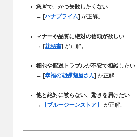
急ぎで、かつ失敗したくない
→
[
ハナプライム
]
が正解。
マナーや品質に絶対の信頼が欲しい
→
[
花秘書
]
が正解。
梱包や配送トラブルが不安で相談したい
→
[
幸福の胡蝶蘭屋さん
]
が正解。
他と絶対に被らない、驚きを届けたい
→
【ブルージーンストア】
が正解。