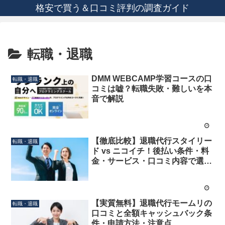
格安で買う＆口コミ評判の調査ガイド
転職・退職
DMM WEBCAMP学習コースの口
転職・退職
コミは嘘？転職失敗・難しいを本
音で解説
【徹底比較】退職代行スタイリー
転職・退職
ド vs ニコイチ！後払い条件・料
金・サービス・口コミ内容で選ぶ
ならどっち？
【実質無料】退職代行モームリの
転職・退職
口コミと全額キャッシュバック条
件・申請方法・注意点