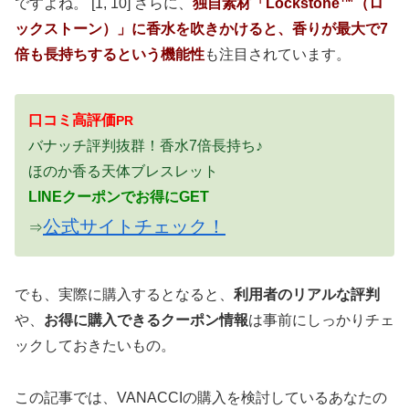
ですよね。 [1, 10] さらに、
独自素材「Lockstone™（ロ
ックストーン）」に香水を吹きかけると、香りが最大で7
倍も長持ちするという機能性
も注目されています。
口コミ高評価
PR
バナッチ評判抜群！香水7倍長持ち♪
ほのか香る天体ブレスレット
LINEクーポンでお得にGET
公式サイトチェック！
⇒
でも、実際に購入するとなると、
利用者のリアルな評判
や、
お得に購入できるクーポン情報
は事前にしっかりチェ
ックしておきたいもの。
この記事では、VANACCIの購入を検討しているあなたの