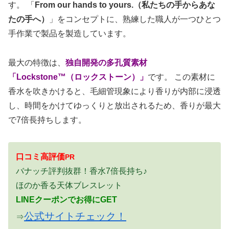
す。 「
From our hands to yours.（私たちの手からあな
たの手へ）
」をコンセプトに、熟練した職人が一つひとつ
手作業で製品を製造しています。
最大の特徴は、
独自開発の多孔質素材
「Lockstone™（ロックストーン）」
です。 この素材に
香水を吹きかけると、毛細管現象により香りが内部に浸透
し、時間をかけてゆっくりと放出されるため、香りが最大
で7倍長持ちします。
口コミ高評価
PR
バナッチ評判抜群！香水7倍長持ち♪
ほのか香る天体ブレスレット
LINEクーポンでお得にGET
公式サイトチェック！
⇒