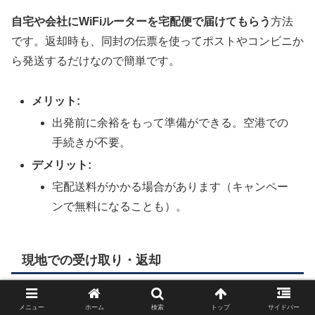
自宅や会社にWiFiルーターを宅配便で届けてもらう
方法
です。返却時も、同封の伝票を使ってポストやコンビニか
ら発送するだけなので簡単です。
メリット:
出発前に余裕をもって準備ができる。空港での
手続きが不要。
デメリット:
宅配送料がかかる場合があります（キャンペー
ンで無料になることも）。
現地での受け取り・返却
ハワイや韓国など、一部の国では
現地の空港やカウンター
メニュー
ホーム
検索
トップ
サイドバー