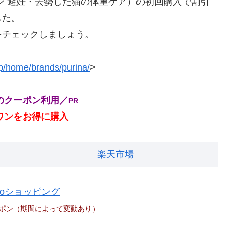
ン 避妊・去勢した猫の体重ケア）の初回購入で割引
した。
をチェックしましょう。
.jp/home/brands/purina/
>
のクーポン利用／
PR
ワンをお得に購入
楽天市場
hooショッピング
ポン（期間によって変動あり）