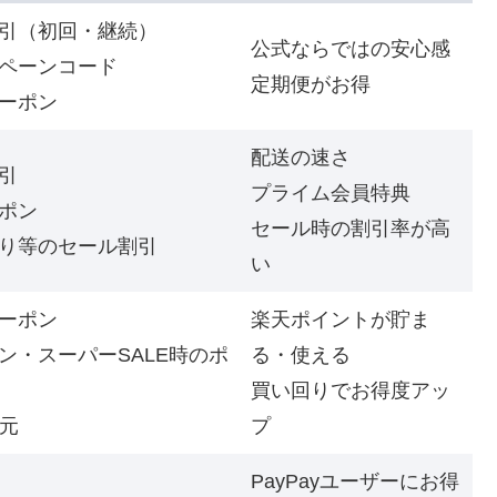
引（初回・継続）
公式ならではの安心感
ペーンコード
定期便がお得
ーポン
配送の速さ
引
プライム会員特典
ポン
セール時の割引率が高
り等のセール割引
い
ーポン
楽天ポイントが貯ま
ン・スーパーSALE時のポ
る・使える
買い回りでお得度アッ
還元
プ
PayPayユーザーにお得