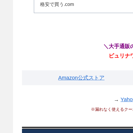
報を徹底調査しました。品
格安で買う.com
＼大手通販
ピュリナ
Amazon公式ストア
→
Ya
※漏れなく使えるクー