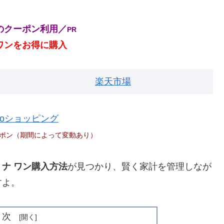
のクーポン利用／
PR
ワンをお得に購入
楽天市場
hooショッピング
ポン（期間によって変動あり）
ナ ワン購入方法
が見つかり、賢く家計を管理しなが
すよ。
目次