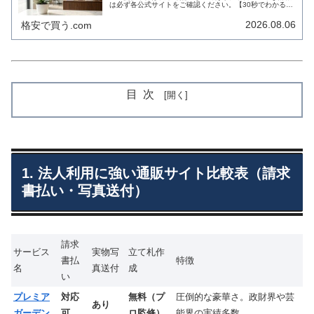
は必ず各公式サイトをご確認ください。【30秒でわかる！
この記事のまとめ】 「迷惑」と言われる理由： 置き場所
の確保、終わった後の鉢の処分...
2026.08.06
格安で買う.com
目次
1. 法人利用に強い通販サイト比較表（請求
書払い・写真送付）
請求
サービス
実物写
立て札作
書払
特徴
名
真送付
成
い
プレミア
対応
無料（プ
圧倒的な豪華さ。政財界や芸
あり
ガーデン
可
ロ監修）
能界の実績多数。