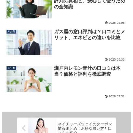
評判の真相と、安心して使うため
の全知識
2026.08.06
ガス屋の窓口評判は？口コミとメ
未分類
リット、エネピとの違いを比較
2025.05.30
瀬戸内レモン青汁の口コミは本
未分類
当？価格と評判を徹底調査
2026.07.31
ネイチャーズウェイのクーポン
情報まとめ！お得な買い方と口
コミを紹介