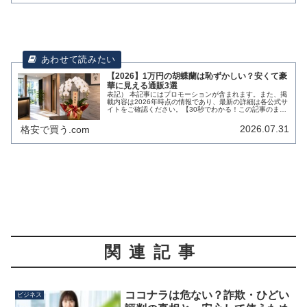
【2026】1万円の胡蝶蘭は恥ずかしい？安くて豪
華に見える通販3選
表記） 本記事にはプロモーションが含まれます。また、掲
載内容は2026年時点の情報であり、最新の詳細は各公式サ
イトをご確認ください。【30秒でわかる！この記事のまと
め】 結論： 通販の1万円は「産地直送」のため、店舗の2
万円クラスに相当しま...
2026.07.31
格安で買う.com
関連記事
ココナラは危ない？詐欺・ひどい
ビジネス