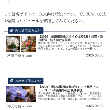
す。
まずは各サイトの「法人向け特設ページ」で、支払い方法
や配送スケジュールを確認してみてください。
【2026】胡蝶蘭通販おすすめ比較5選！格安・当
日配送・法人向けを厳選
本記事にはプロモーションが含まれます。最新のキャンペ
ーン詳細は各公式サイトをご確認ください。「お祝いに胡
蝶蘭を贈りたいけれど、どこの通販サイトが一番いい
の？」「安く買いたいけれど、品質で失敗して相手に失礼
な思いをさせたくない……」この記事で...
2026.08.06
格安で買う.com
【2026】青い胡蝶蘭は恥ずかしい？天然ブル
ー・ジーンの価格や花言葉を解説
青い胡蝶蘭は恥ずかしい？着色品との違いや、石原産業が
開発した世界初の天然青色胡蝶蘭『ブルー・ジーン』の評
判を誠実に解説。花言葉『奇跡』にふさわしい本物の選び
方を紹介します。
2026.08.06
格安で買う.com