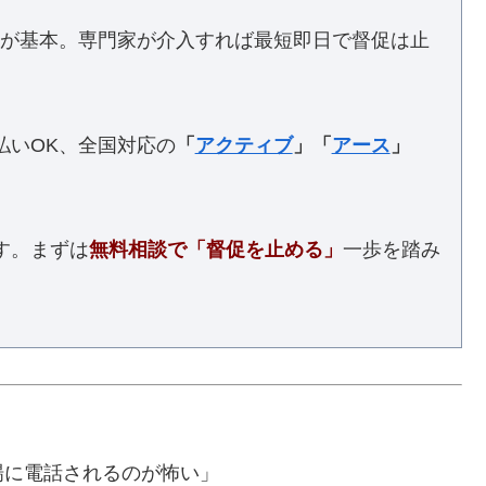
が基本。専門家が介入すれば最短即日で督促は止
払いOK、全国対応の
「
アクティブ
」「
アース
」
す。まずは
無料相談で「督促を止める」
一歩を踏み
場に電話されるのが怖い」