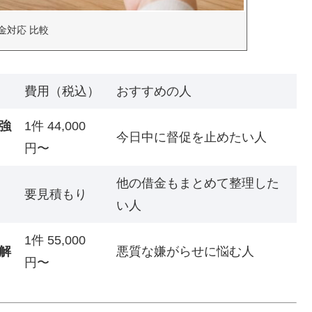
金対応 比較
費用（税込）
おすすめの人
強
1件 44,000
今日中に督促を止めたい人
円〜
他の借金もまとめて整理した
要見積もり
い人
1件 55,000
解
悪質な嫌がらせに悩む人
円〜