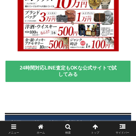
24時間対応LINE査定もOKな公式サイトで試
してみる
利用する前に確認！手数料や必要なもの
Q&A
メニュー
ホーム
検索
トップ
サイドバー