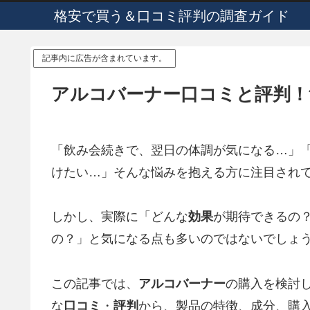
格安で買う＆口コミ評判の調査ガイド
記事内に広告が含まれています。
アルコバーナー口コミと評判！
「飲み会続きで、翌日の体調が気になる…」
けたい…」そんな悩みを抱える方に注目され
しかし、実際に「どんな
効果
が期待できるの
の？」と気になる点も多いのではないでしょ
この記事では、
アルコバーナー
の購入を検討
な
口コミ
・
評判
から、製品の特徴、成分、購