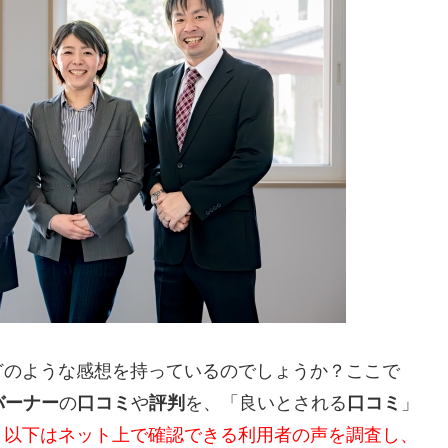
どのような感想を持っているのでしょうか？ここで
バーナー
の
口コミ
や
評判
を、「良いとされる
口コミ
」
。
以下はネット上で確認できる利用者の声を調査し、