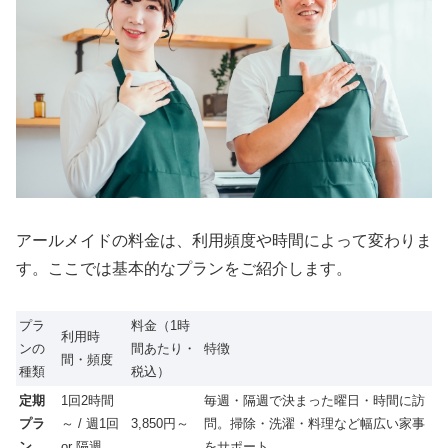
アールメイドの料金は、利用頻度や時間によって変わりま
す。ここでは基本的なプランをご紹介します。
プラ
料金（1時
利用時
ンの
間あたり・
特徴
間・頻度
種類
税込）
定期
1回2時間
毎週・隔週で決まった曜日・時間に訪
プラ
～ / 週1回
3,850円～
問。掃除・洗濯・料理など幅広い家事
ン
or 隔週
をサポート。