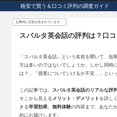
格安で買う＆口コミ評判の調査ガイド
記事内に広告が含まれています。
スパルタ英会話の評判は？口コ
「スパルタ英会話」という名前を聞いて、短
方は多いのではないでしょうか。しかし同時
は？」「授業についていけるか不安…」とい
この記事では、
スパルタ英会話のリアルな評
そこから見える
メリット・デメリット
を詳し
きる
学習効果
、
無料体験
の内容まで、あなた
的にお届けします。