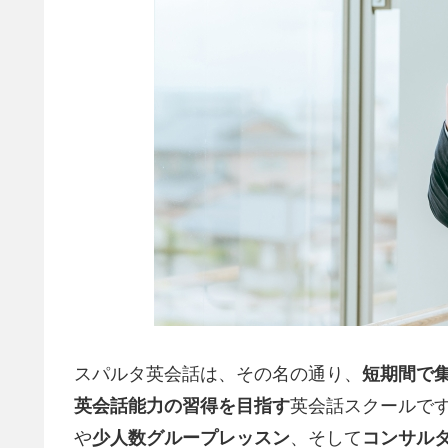
スパルタ英会話は、その名の通り、
短期間で
英会話能力の習得を目指す
英会話スクールで
や
少人数グループレッスン
、そして
コンサル