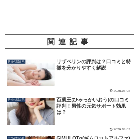
関連記事
リザベリンの評判は？口コミと特
男性の悩み系
徴を分かりやすく解説
2026.08.08
百凱王(ひゃっかいおう)の口コミ
男性の悩み系
評判！男性の元気サポート効果
は？
2026.08.07
GIMULOTα(ギムロットアルファ)
男性の悩み系