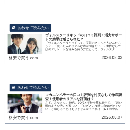
ヴォルスターリキッドの口コミ評判！活力サポー
トの効果は感じられた？
「ヴォルスターリキッドって、実際のところどうなんだろ
う？」「使った人のリアルな声が聞きたい…」男性ならで
はのデリケートな悩みを持つ方にとって、ヴォルスターリ
キッド（VolstarLiquid）は気になる存在かもしれません。
しかし、インターネ...
2026.08.03
格安で買う.com
マカエンペラーの口コミ評判を忖度なしで徹底調
査！使用者のリアルな評価は？
さて、みなさん。40代、50代と年齢を重ねる中で、「若い
頃のような活力が欲しい」「いざという時に自信が持てな
い」と感じることはありませんか？これは、多くの中高年
男性が抱える、ごく自然な悩みと言えるでしょう。マカエ
ンペラーの評価は？【高評価の...
2026.08.07
格安で買う.com