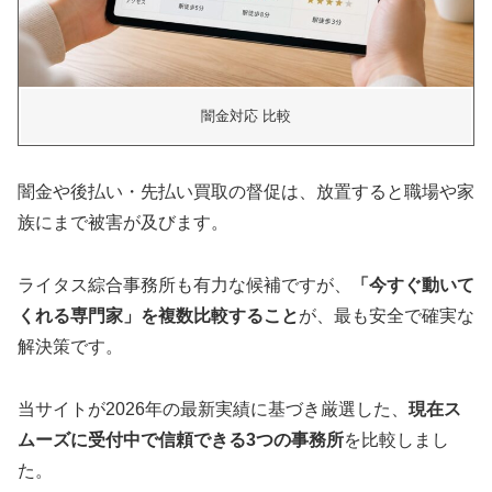
闇金対応 比較
闇金や後払い・先払い買取の督促は、放置すると職場や家
族にまで被害が及びます。
ライタス綜合事務所も有力な候補ですが、
「今すぐ動いて
くれる専門家」を複数比較すること
が、最も安全で確実な
解決策です。
当サイトが2026年の最新実績に基づき厳選した、
現在ス
ムーズに受付中で信頼できる3つの事務所
を比較しまし
た。