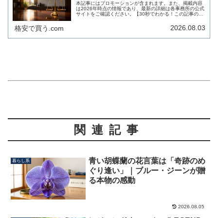
本記事にはプロモーションが含まれます。また、掲載内容
は2026年時点の情報であり、最新の詳細は各事務所の公式
サイトをご確認ください。【30秒でわかる！この記事のま
とめ】 2026年の現状： SNS個人間融資や先払い買取な
ど、新型闇金の被害が...
2026.08.03
格安で買う.com
関連記事
青い胡蝶蘭の花言葉は「奇跡のめ
暮らし系
ぐり逢い」｜ブルー・ジーンが贈
る本物の感動
2026.08.05