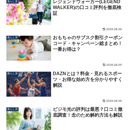
レジェンドウォーカー(LEGEND
暮らし系
WALKER)の口コミ評判を徹底検
証
2026.08.06
おもちゃのサブスク割引クーポン
暮らし系
コード・キャンペーン総まとめ！
一番お得は？
2026.08.05
DAZNとは？料金・見れるスポー
暮らし系
ツ・お得な始め方を分かりやすく
解説
2026.08.06
ビジモ光の評判は最悪？口コミ徹
暮らし系
底調査！念のため解約方法も解説