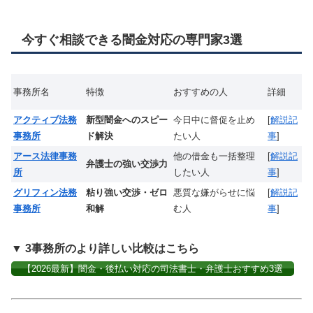
今すぐ相談できる闇金対応の専門家3選
事務所名
特徴
おすすめの人
詳細
アクティブ法務
新型闇金へのスピー
今日中に督促を止め
[
解説記
事務所
ド解決
たい人
事
]
アース法律事務
他の借金も一括整理
[
解説記
弁護士の強い交渉力
所
したい人
事
]
グリフィン法務
粘り強い交渉・ゼロ
悪質な嫌がらせに悩
[
解説記
事務所
和解
む人
事
]
▼ 3事務所のより詳しい比較はこちら
【2026最新】闇金・後払い対応の司法書士・弁護士おすすめ3選