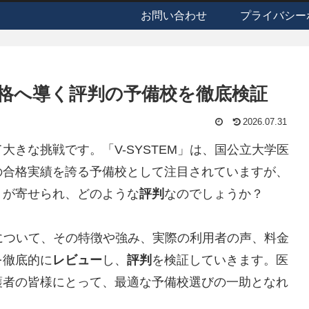
お問い合わせ
プライバシー
部合格へ導く評判の予備校を徹底検証
2026.07.31
きな挑戦です。「V-SYSTEM」は、国公立大学医
の合格実績を誇る予備校として注目されていますが、
ミ
が寄せられ、どのような
評判
なのでしょうか？
」について、その特徴や強み、実際の利用者の声、料金
を徹底的に
レビュー
し、
評判
を検証していきます。医
護者の皆様にとって、最適な予備校選びの一助となれ