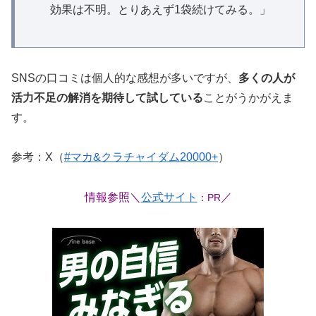
効果は不明。とりあえず1袋続けてみる。」
SNSの口コミは個人的な感想が多いですが、
多くの人が
活力不足の解消を期待して試している
ことがうかがえま
す。
参考：X（
#マカ&クラチャイダム20000+
）
情報参照＼
公式サイト
／
：PR