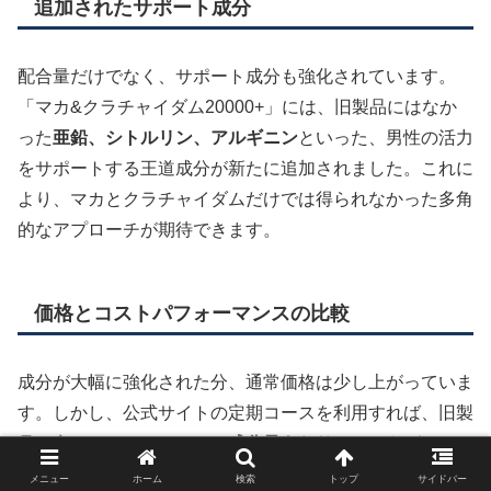
追加されたサポート成分
配合量だけでなく、サポート成分も強化されています。
「マカ&クラチャイダム20000+」には、旧製品にはなか
った
亜鉛、シトルリン、アルギニン
といった、男性の活力
をサポートする王道成分が新たに追加されました。これに
より、マカとクラチャイダムだけでは得られなかった多角
的なアプローチが期待できます。
価格とコストパフォーマンスの比較
成分が大幅に強化された分、通常価格は少し上がっていま
す。しかし、公式サイトの定期コースを利用すれば、旧製
品と変わらないか、むしろ
成分量あたりのコストパフォー
マンスは向上している
と言えるでしょう。より高い実感を
メニュー
ホーム
検索
トップ
サイドバー