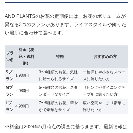
AND PLANTSのお花の定期便には、お花のボリュームが
異なる3つのプランがあります。ライフスタイルや飾りた
い場所に合わせて選べます。
料金（税
プラ
込・送料
特徴
おすすめの方
ン名
別）
Sプ
3〜4種類のお花。気軽
一輪挿しや小さなスペー
1,980円
ラン
に始められるサイズ
スに飾りたい方
Mプ
5〜6種類のお花。スタ
リビングやダイニングテ
2,980円
ラン
ンダードなサイズ
ーブルに飾りたい方
Lプ
7〜8種類のお花。華や
広い空間や、より豪華に
4,980円
ラン
かで豪華なサイズ
飾りたい方
※料金は2024年5月時点の調査に基づきます。最新情報は