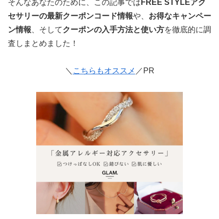
そんなあなたのために、この記事では
FREE STYLEアク
セサリーの最新クーポンコード情報
や、
お得なキャンペー
ン情報
、そして
クーポンの入手方法と使い方
を徹底的に調
査しまとめました！
＼
こちらもオススメ
／PR